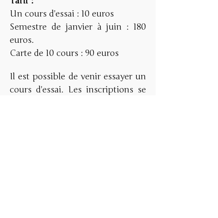
Tarif : 
Un cours d'essai : 10 euros
Semestre de janvier à juin : 180 
euros. 
Carte de 10 cours : 90 euros 
Il est possible de venir essayer un 
cours d'essai. Les inscriptions se 
font ensuite pour le semestre de 
janvier à juin, ou par carte de 10 
cours.
Prévoyez une tenue souple et 
confortable. Nous danserons 
pieds nus, vous pouvez amener 
des chaussons si vous le 
souhaitez. 
Une vigilance est demandée vis à 