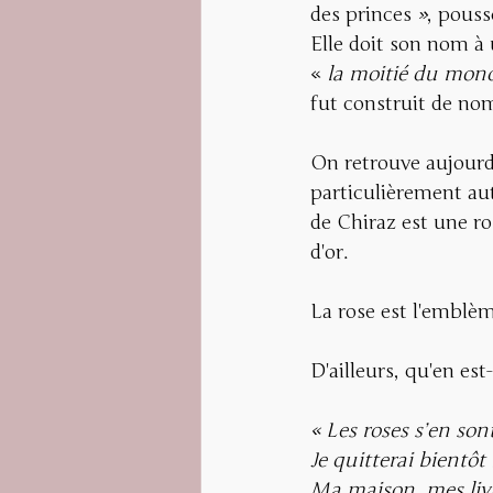
des princes
»
, pouss
Elle doit son nom à u
« 
la moitié du mon
fut construit de nom
On retrouve aujourd
particulièrement auto
de Chiraz est une ro
d'or. 
La rose est l'embl
D'ailleurs, qu'en es
« Les roses s’en sont
Je quitterai bientôt
Ma maison, mes liv