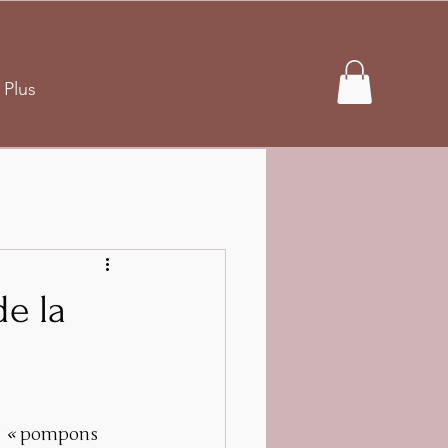
Plus
e la
 
« 
pompons 