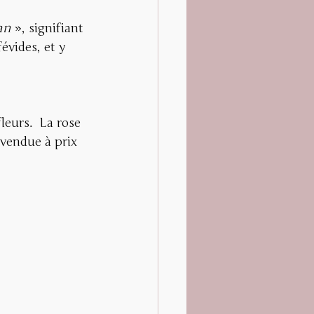
an 
», signifiant 
évides, et y 
 
leurs.  La rose 
 vendue à prix 