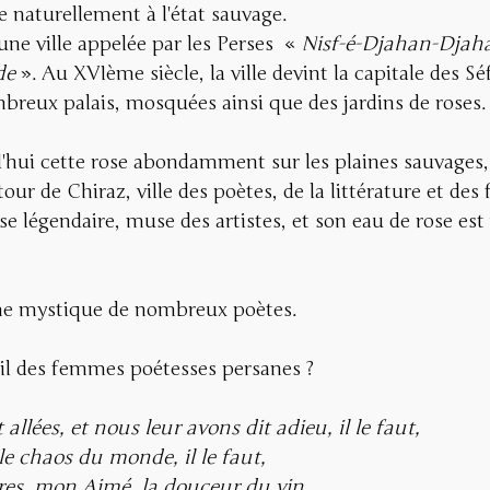
e naturellement à l'état sauvage. 
ne ville appelée par les Perses  « 
Nisf-é-Djahan-Djah
de
 ». Au XVIème siècle, la ville devint la capitale des Séf
breux palais, mosquées ainsi que des jardins de roses.
'hui cette rose abondamment sur les plaines sauvages,
ur de Chiraz, ville des poètes, de la littérature et des f
se légendaire, muse des artistes, et son eau de rose est
ème mystique de nombreux poètes.
t-il des femmes poétesses persanes ?
 allées, et nous leur avons dit adieu, il le faut,
 le chaos du monde, il le faut,
res, mon Aimé, la douceur du vin,