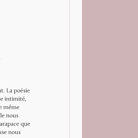
,
t. La poésie 
e intimité, 
 le même 
le nous 
carapace que 
sse nous 